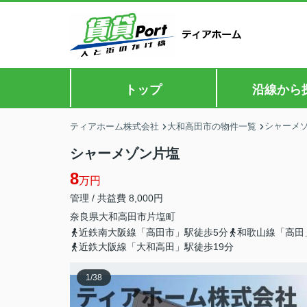
トップ
沿線から
シャーメ
ティアホーム株式会社
大和高田市の物件一覧
シャーメゾン片塩
8
万円
管理 / 共益費 8,000円
奈良県
大和高田市
片塩町
近鉄南大阪線「高田市」駅徒歩5分
和歌山線「高田
近鉄大阪線「大和高田」駅徒歩19分
1
/
38