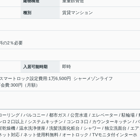
重量鉄骨造
建物構造
賃貸マンション
種別
料の2％必要
即時
入居可能時期
 スマートロック設定費用:1万6,500円 シャーメゾンライフ
 町会費:300円（月額）
ーリング / バルコニー / 都市ガス / 公営水道 / エレベーター / 駐輪場 / 
ンロ２口以上 / システムキッチン / コンロ３口 / カウンターキッチン / バ
室乾燥機 / 温水洗浄便座 / 洗髪洗面化粧台 / シャワー / 独立洗面台 / エ
ーネット対応 / ネット使用料無料 / オートロック / TVモニタ付インターホ