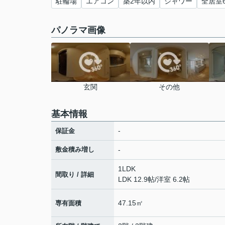
駐輪場
エアコン
築2年以内
シャワー
全居室
パノラマ画像
玄関
その他
基本情報
-
保証金
敷金積み増し
-
1LDK
間取り / 詳細
LDK 12.9帖
/
洋室 6.2帖
47.15㎡
専有面積