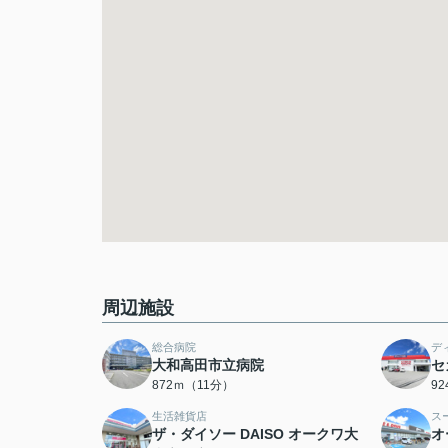
周辺施設
総合病院
デ
大和高田市立病院
セ
872ｍ（11分）
9
生活雑貨店
ス
ザ・ダイソー DAISO オークワ大
オ