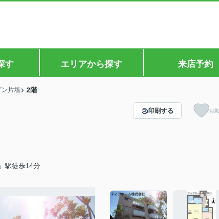
探す
エリアから探す
来店予約
ゾン片塩
2階
印刷する
お気
」駅徒歩14分