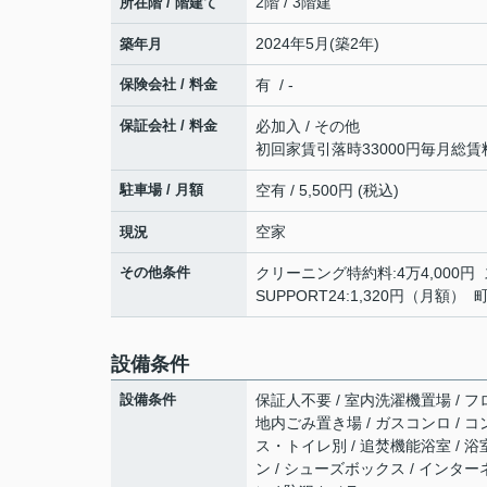
2階 / 3階建
所在階 / 階建て
2024年5月(築2年)
築年月
保険会社 / 料金
有 / -
保証会社 / 料金
必加入 / その他
初回家賃引落時33000円毎月総賃
駐車場 / 月額
空有 / 5,500円 (税込)
空家
現況
その他条件
クリーニング特約料:4万4,000円
SUPPORT24:1,320円（月額）
設備条件
設備条件
保証人不要 / 室内洗濯機置場 / フロ
地内ごみ置き場 / ガスコンロ / コ
ス・トイレ別 / 追焚機能浴室 / 浴
ン / シューズボックス / インタ