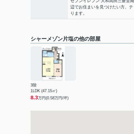
セブンイレブン 大和高田三倉堂
辺でお住まいを見つけたい方、ティ
ります。
シャーメゾン片塩の他の部屋
3階
1LDK (47.15㎡)
8.3
万円(
0.58
万円/坪)