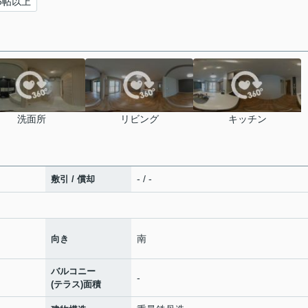
6帖以上
洗面所
リビング
キッチン
- / -
敷引 / 償却
南
向き
バルコニー
-
(テラス)面積