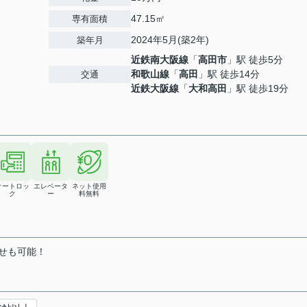
47.15㎡
専有面積
2024年5月(築2年)
築年月
近鉄南大阪線
「
高田市
」駅 徒歩5分
和歌山線
「
高田
」駅 徒歩14分
交通
近鉄大阪線
「
大和高田
」駅 徒歩19分
オートロッ
エレベータ
ネット使用
ク
ー
料無料
せも可能！