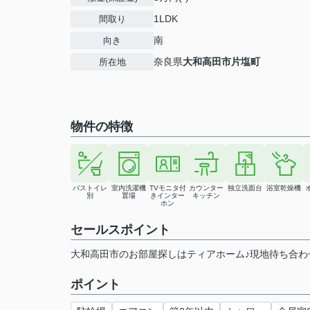
1LDK
間取り
南
向き
奈良県
大和高田市
片塩町
所在地
物件の特徴
バストイレ
室内洗濯機
TVモニタ付
カウンター
独立洗面台
浴室乾燥機
別
置場
きインター
キッチン
ホン
セールスポイント
大和高田市のお部屋探しはティアホーム♪現地待ち合わ
ポイント