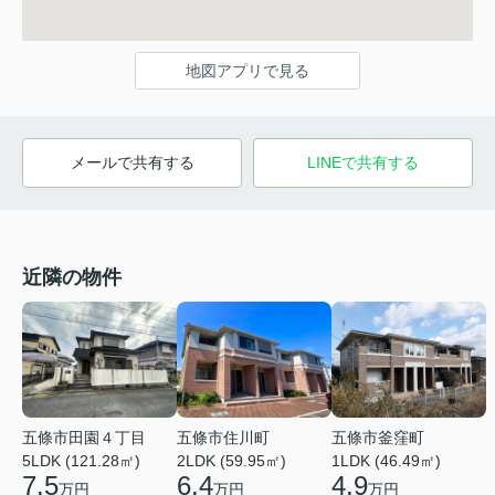
地図アプリで見る
メールで共有する
LINEで共有する
近隣の物件
五條市田園４丁目
五條市住川町
五條市釜窪町
5LDK (121.28㎡)
2LDK (59.95㎡)
1LDK (46.49㎡)
7.5
6.4
4.9
万円
万円
万円