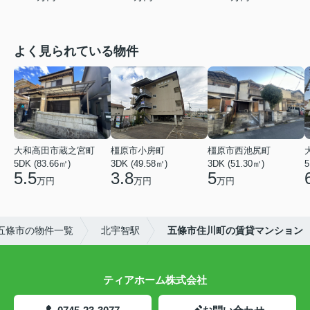
よく見られている物件
大和高田市蔵之宮町
橿原市小房町
橿原市西池尻町
5DK (83.66㎡)
3DK (49.58㎡)
3DK (51.30㎡)
5
5.5
3.8
5
万円
万円
万円
五條市の物件一覧
北宇智駅
五條市住川町の賃貸マンション
ティアホーム株式会社