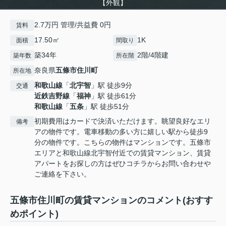
【外観】
2.7万円 管理/共益費 0円
賃料
17.50㎡
1K
面積
間取り
築34年
2階/4階建
築年数
所在階
奈良県
五條市
住川町
所在地
和歌山線
「
北宇智
」駅 徒歩9分
交通
近鉄吉野線
「
福神
」駅 徒歩61分
和歌山線
「
五条
」駅 徒歩51分
初期費用はカードで決済いただけます。眺望良好なエリ
備考
アの物件です。電車移動の多い方に嬉しい駅から徒歩9
分の物件です。こちらの物件はマンションです。五條市
エリアと和歌山線北宇智付近での賃貸マンション、賃貸
アパートをお探しの方はぜひコチラからお問い合わせや
ご連絡を下さい。
五條市住川町の賃貸マンションのコメント(おすす
めポイント)