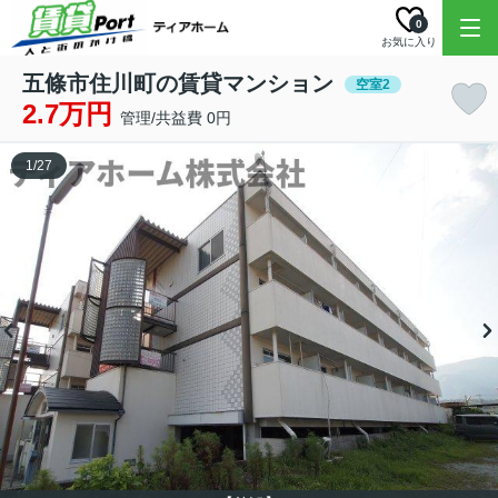
0
お気に入り
五條市住川町の賃貸マンション
空室2
2.7万円
管理/共益費 0円
1
/
27