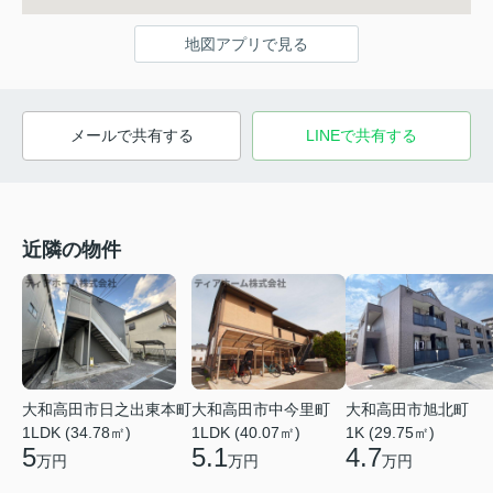
地図アプリで見る
メールで共有する
LINEで共有する
近隣の物件
大和高田市日之出東本町
大和高田市中今里町
大和高田市旭北町
1LDK (34.78㎡)
1LDK (40.07㎡)
1K (29.75㎡)
5
5.1
4.7
万円
万円
万円