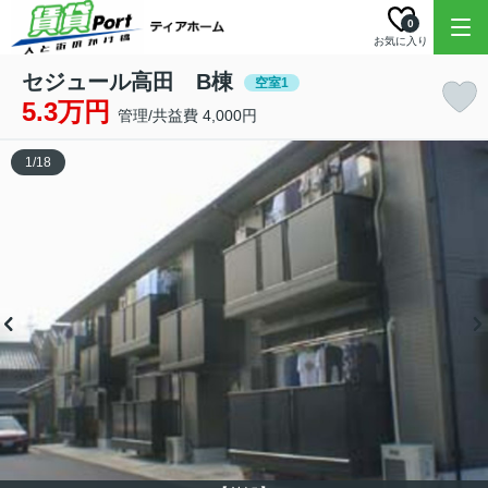
0
お気に入り
セジュール高田 B棟
空室1
5.3万円
管理/共益費 4,000円
1
/
18