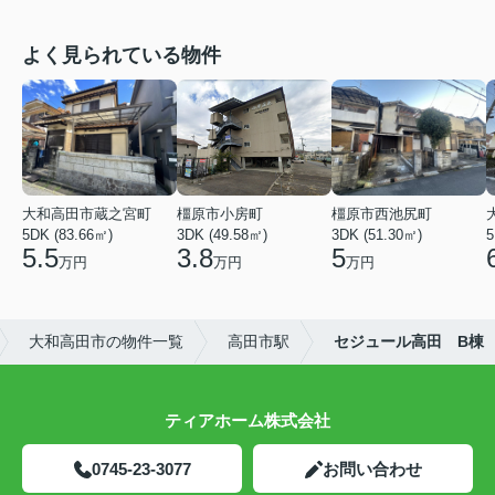
よく見られている物件
大和高田市蔵之宮町
橿原市小房町
橿原市西池尻町
5DK (83.66㎡)
3DK (49.58㎡)
3DK (51.30㎡)
5
5.5
3.8
5
万円
万円
万円
大和高田市の物件一覧
高田市駅
セジュール高田 B棟
ティアホーム株式会社
0745-23-3077
お問い合わせ