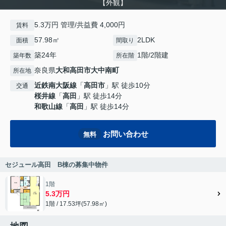
【外観】
5.3万円 管理/共益費 4,000円
賃料
57.98㎡
2LDK
面積
間取り
築24年
1階/2階建
築年数
所在階
奈良県
大和高田市
大中南町
所在地
近鉄南大阪線
「
高田市
」駅 徒歩10分
交通
桜井線
「
高田
」駅 徒歩14分
和歌山線
「
高田
」駅 徒歩14分
お問い合わせ
無料
セジュール高田 B棟の募集中物件
1階
5.3万円
1階 / 17.53坪(57.98㎡)