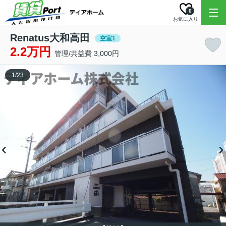
0
お気に入り
Renatus大和高田
空室1
2.2万円
管理/共益費 3,000円
1
/
23