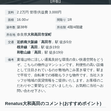
【外観】
2.2万円 管理/共益費 3,000円
賃料
16.00㎡
1R
面積
間取り
築38年
4階/4階建
築年数
所在階
奈良県
大和高田市
栄町
所在地
近鉄南大阪線
「
高田市
」駅 徒歩5分
交通
桜井線
「
高田
」駅 徒歩19分
和歌山線
「
高田
」駅 徒歩19分
夏場は特に涼しい通風良好な環境の良い快適空間をどう
備考
ぞ。こちらの物件はマンションです。利便性の高い設備
として注目されているのが敷地内ごみ置き場です。駅ま
で平坦で、自転車での移動もラクな物件です。当社スタ
ッフが地域の賃貸情報をご提供いたします。お客様のこ
だわりやご要望などございましたら、お気軽に当社へお
問い合わせ下さい。
Renatus大和高田のコメント(おすすめポイント)