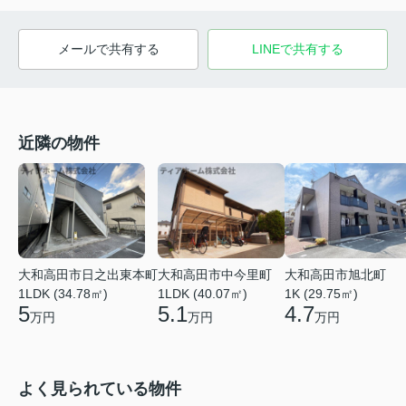
メールで共有する
LINEで共有する
近隣の物件
大和高田市日之出東本町
大和高田市中今里町
大和高田市旭北町
1LDK (34.78㎡)
1LDK (40.07㎡)
1K (29.75㎡)
5
5.1
4.7
万円
万円
万円
よく見られている物件