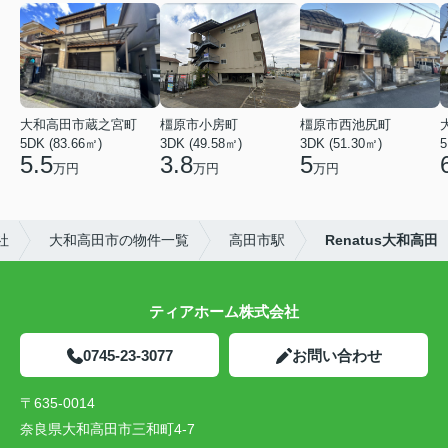
大和高田市蔵之宮町
橿原市小房町
橿原市西池尻町
5DK (83.66㎡)
3DK (49.58㎡)
3DK (51.30㎡)
5
5.5
3.8
5
万円
万円
万円
社
大和高田市の物件一覧
高田市駅
Renatus大和高田
ティアホーム株式会社
0745-23-3077
お問い合わせ
〒635-0014
奈良県大和高田市三和町4-7