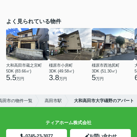
よく見られている物件
大和高田市蔵之宮町
橿原市小房町
橿原市西池尻町
5DK (83.66㎡)
3DK (49.58㎡)
3DK (51.30㎡)
5
5.5
3.8
5
万円
万円
万円
高田市の物件一覧
高田市駅
大和高田市大字礒野のアパート
ティアホーム株式会社
0745-23-3077
お問い合わせ