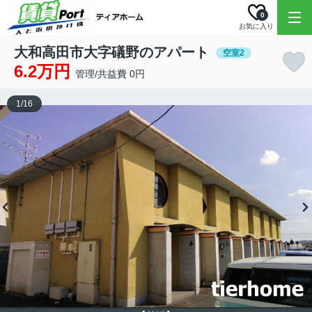
0
お気に入り
大和高田市大字礒野のアパート
空室2
6.2万円
管理/共益費 0円
1
/
16