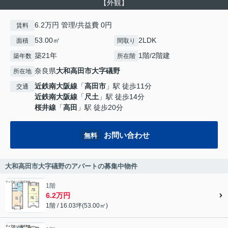
【外観】
6.2万円 管理/共益費 0円
賃料
53.00㎡
2LDK
面積
間取り
築21年
1階/2階建
築年数
所在階
奈良県
大和高田市
大字礒野
所在地
近鉄南大阪線
「
高田市
」駅 徒歩11分
交通
近鉄南大阪線
「
尺土
」駅 徒歩14分
桜井線
「
高田
」駅 徒歩20分
お問い合わせ
無料
大和高田市大字礒野のアパートの募集中物件
1階
6.2万円
1階 / 16.03坪(53.00㎡)