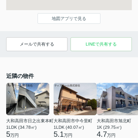
地図アプリで見る
メールで共有する
LINEで共有する
近隣の物件
大和高田市日之出東本町
大和高田市中今里町
大和高田市旭北町
1LDK (34.78㎡)
1LDK (40.07㎡)
1K (29.75㎡)
5
5.1
4.7
万円
万円
万円