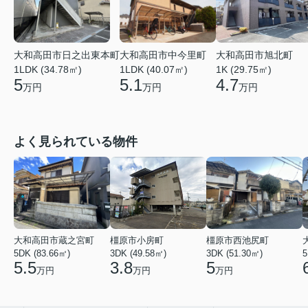
大和高田市日之出東本町
大和高田市中今里町
大和高田市旭北町
1LDK (34.78㎡)
1LDK (40.07㎡)
1K (29.75㎡)
5
5.1
4.7
万円
万円
万円
よく見られている物件
大和高田市蔵之宮町
橿原市小房町
橿原市西池尻町
5DK (83.66㎡)
3DK (49.58㎡)
3DK (51.30㎡)
5
5.5
3.8
5
万円
万円
万円