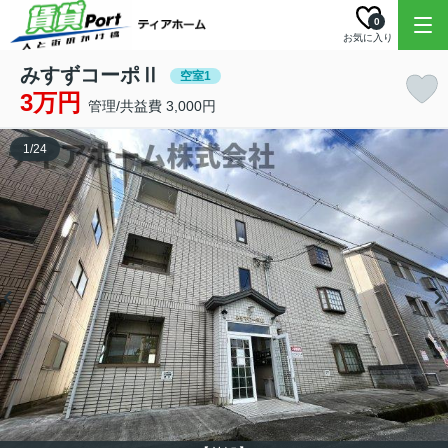
0
お気に入り
みすずコーポⅡ
空室1
3万円
管理/共益費 3,000円
1
/
24