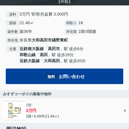
【外観】
3万円 管理/共益費 3,000円
賃料
21.46㎡
1K
面積
間取り
築36年
1階/3階建
築年数
所在階
奈良県
大和高田市
礒野東町
所在地
近鉄南大阪線
「
高田市
」駅 徒歩6分
交通
和歌山線
「
高田
」駅 徒歩18分
近鉄大阪線
「
大和高田
」駅 徒歩20分
お問い合わせ
無料
みすずコーポⅡの募集中物件
1階
3万円
1階 / 6.49坪(21.46㎡)