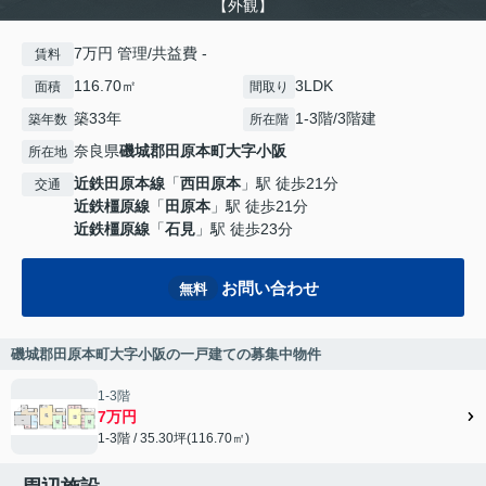
【外観】
7万円 管理/共益費 -
賃料
116.70㎡
3LDK
面積
間取り
築33年
1-3階/3階建
築年数
所在階
奈良県
磯城郡田原本町
大字小阪
所在地
近鉄田原本線
「
西田原本
」駅 徒歩21分
交通
近鉄橿原線
「
田原本
」駅 徒歩21分
近鉄橿原線
「
石見
」駅 徒歩23分
お問い合わせ
無料
磯城郡田原本町大字小阪の一戸建ての募集中物件
1-3階
7万円
1-3階 / 35.30坪(116.70㎡)