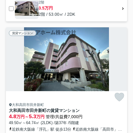
2階
3.5万円
2階 / 53.00㎡ / 2DK
賃貸マンション
大和高田市田井新町
大和高田市田井新町の賃貸マンション
4.8
5.3
万円～
万円
管理/共益費7,000円
49.50㎡～64.74㎡ (2LDK) /築37年 /5階建
近鉄南大阪線「浮孔」駅 徒歩13分
近鉄南大阪線「高田市」駅 徒歩16分