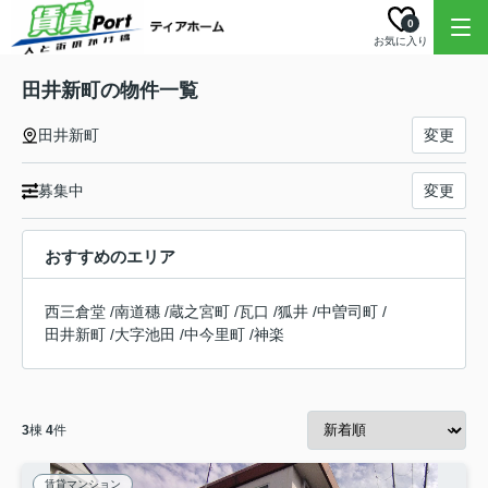
0
お気に入り
田井新町の物件一覧
田井新町
変更
募集中
変更
おすすめのエリア
西三倉堂
/
南道穗
/
蔵之宮町
/
瓦口
/
狐井
/
中曽司町
/
田井新町
/
大字池田
/
中今里町
/
神楽
3
棟
4
件
賃貸マンション