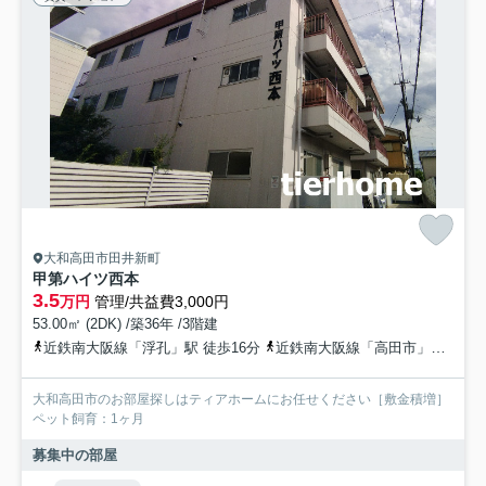
大和高田市田井新町
甲第ハイツ西本
3.5
万円
管理/共益費3,000円
53.00㎡ (2DK) /築36年 /3階建
近鉄南大阪線「浮孔」駅 徒歩16分
近鉄南大阪線「高田市」駅 徒歩17分
大和高田市のお部屋探しはティアホームにお任せください［敷金積増］
ペット飼育：1ヶ月
募集中の部屋