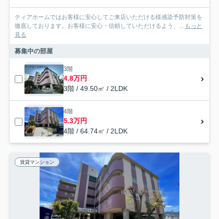
ティアホームではお客様に安心してご来店いただける様感染予防対策を
徹底しております。お客様に安心・信頼していただけるよう、...
もっと
見る
募集中の部屋
3階
4.8万円
3階 / 49.50㎡ / 2LDK
4階
5.3万円
4階 / 64.74㎡ / 2LDK
賃貸マンション