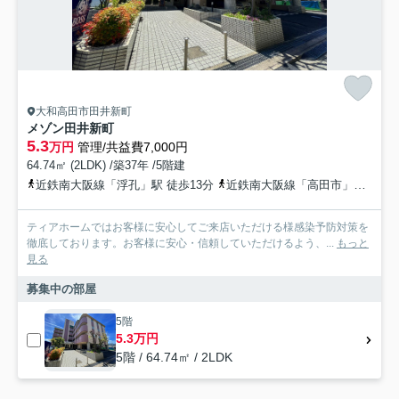
大和高田市田井新町
メゾン田井新町
5.3
万円
管理/共益費7,000円
64.74㎡ (2LDK) /築37年 /5階建
近鉄南大阪線「浮孔」駅 徒歩13分
近鉄南大阪線「高田市」駅 徒歩16分
ティアホームではお客様に安心してご来店いただける様感染予防対策を
徹底しております。お客様に安心・信頼していただけるよう、...
もっと
見る
募集中の部屋
5階
5.3万円
5階 / 64.74㎡ / 2LDK