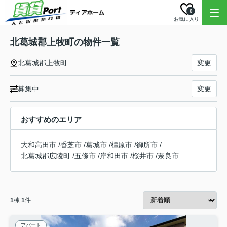
0
お気に入り
北葛城郡上牧町の物件一覧
北葛城郡上牧町
変更
募集中
変更
おすすめのエリア
大和高田市
/
香芝市
/
葛城市
/
橿原市
/
御所市
/
北葛城郡広陵町
/
五條市
/
岸和田市
/
桜井市
/
奈良市
1
棟
1
件
アパート