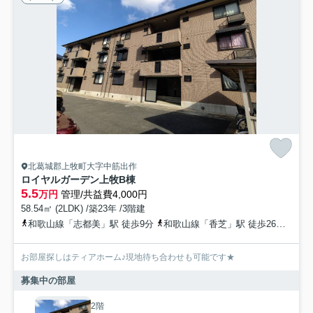
北葛城郡上牧町大字中筋出作
ロイヤルガーデン上牧B棟
5.5
万円
管理/共益費4,000円
58.54㎡ (2LDK) /築23年 /3階建
和歌山線「志都美」駅 徒歩9分
和歌山線「香芝」駅 徒歩26分
近鉄
お部屋探しはティアホーム♪現地待ち合わせも可能です★
募集中の部屋
2階