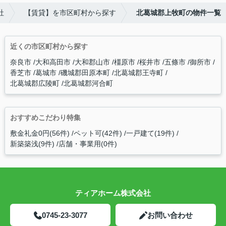
社
【賃貸】を市区町村から探す
北葛城郡上牧町の物件一覧
近くの市区町村から探す
奈良市
大和高田市
大和郡山市
橿原市
桜井市
五條市
御所市
香芝市
葛城市
磯城郡田原本町
北葛城郡王寺町
北葛城郡広陵町
北葛城郡河合町
おすすめこだわり特集
敷金礼金0円(56件)
ペット可(42件)
一戸建て(19件)
新築築浅(9件)
店舗・事業用(0件)
ティアホーム株式会社
0745-23-3077
お問い合わせ