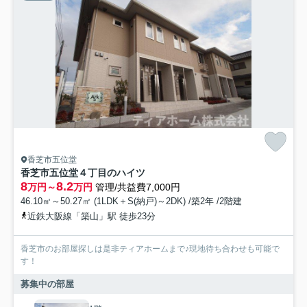
香芝市五位堂
香芝市五位堂４丁目のハイツ
8
8.2
万円～
万円
管理/共益費7,000円
46.10㎡～50.27㎡ (1LDK＋S(納戸)～2DK) /築2年 /2階建
近鉄大阪線「築山」駅 徒歩23分
香芝市のお部屋探しは是非ティアホームまで♪現地待ち合わせも可能で
す！
募集中の部屋