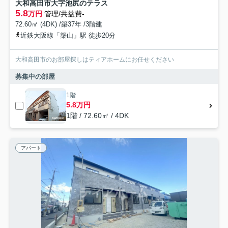
大和高田市大字池尻のテラス
5.8
万円
管理/共益費-
72.60㎡ (4DK) /築37年 /3階建
近鉄大阪線「築山」駅 徒歩20分
大和高田市のお部屋探しはティアホームにお任せください
募集中の部屋
1階
5.8万円
1階 / 72.60㎡ / 4DK
アパート