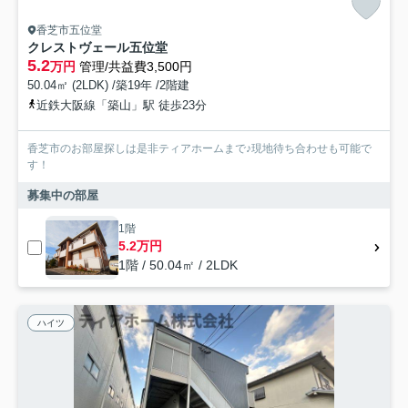
香芝市五位堂
クレストヴェール五位堂
5.2
万円
管理/共益費3,500円
50.04㎡ (2LDK) /築19年 /2階建
近鉄大阪線「築山」駅 徒歩23分
香芝市のお部屋探しは是非ティアホームまで♪現地待ち合わせも可能で
す！
募集中の部屋
1階
5.2万円
1階 / 50.04㎡ / 2LDK
ハイツ