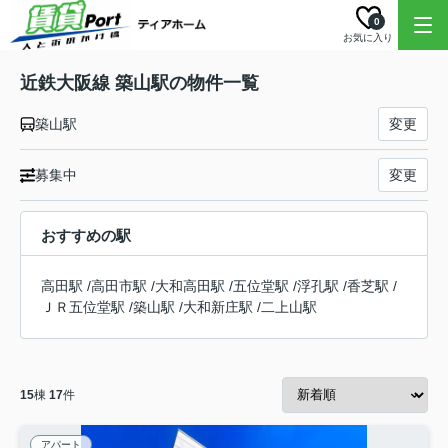
0
お気に入り
近鉄大阪線 築山駅の物件一覧
築山駅
変更
募集中
変更
おすすめの駅
高田駅
/
高田市駅
/
大和高田駅
/
五位堂駅
/
浮孔駅
/
香芝駅
/
ＪＲ五位堂駅
/
築山駅
/
大和新庄駅
/
二上山駅
15
棟
17
件
アパート