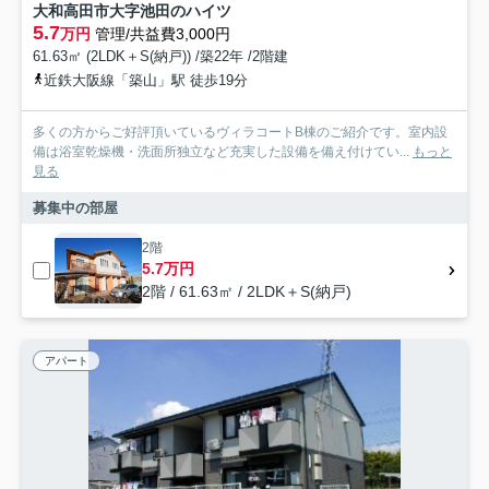
大和高田市大字池田のハイツ
5.7
万円
管理/共益費3,000円
61.63㎡ (2LDK＋S(納戸)) /築22年 /2階建
近鉄大阪線「築山」駅 徒歩19分
多くの方からご好評頂いているヴィラコートB棟のご紹介です。室内設
備は浴室乾燥機・洗面所独立など充実した設備を備え付けてい...
もっと
見る
募集中の部屋
2階
5.7万円
2階 / 61.63㎡ / 2LDK＋S(納戸)
アパート