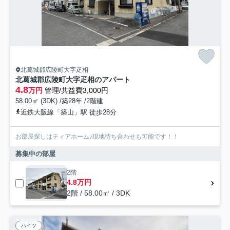
北葛城郡広陵町大字疋相
北葛城郡広陵町大字疋相のアパート
4.8
万円
管理/共益費3,000円
58.00㎡ (3DK) /築28年 /2階建
近鉄大阪線「築山」駅 徒歩28分
お部屋探しはティアホーム♪現地待ち合わせも可能です！！
募集中の部屋
2階
4.8万円
2階 / 58.00㎡ / 3DK
ハイツ