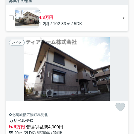
募集中の部屋
1
4.3万円
1-2階 / 102.33㎡ / 5DK
ハイツ
北葛城郡広陵町馬見北
カサベルテC
5.9
万円
管理/共益費4,000円
55.20㎡ (2LDK) /築30年 /2階建