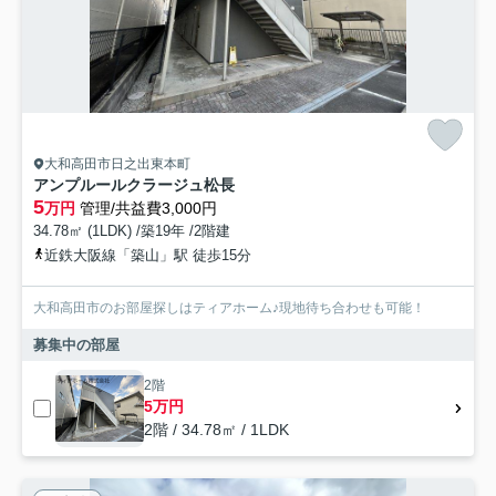
大和高田市日之出東本町
アンプルールクラージュ松長
5
万円
管理/共益費3,000円
34.78㎡ (1LDK) /築19年 /2階建
近鉄大阪線「築山」駅 徒歩15分
大和高田市のお部屋探しはティアホーム♪現地待ち合わせも可能！
募集中の部屋
2階
5万円
2階 / 34.78㎡ / 1LDK