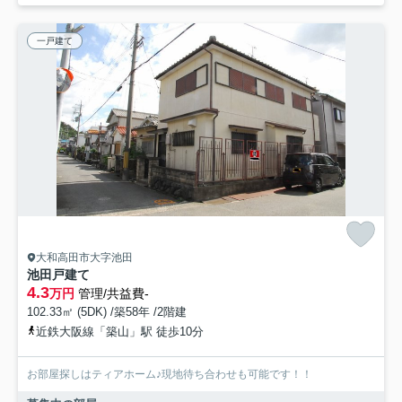
一戸建て
大和高田市大字池田
池田戸建て
4.3
万円
管理/共益費-
102.33㎡ (5DK) /築58年 /2階建
近鉄大阪線「築山」駅 徒歩10分
お部屋探しはティアホーム♪現地待ち合わせも可能です！！