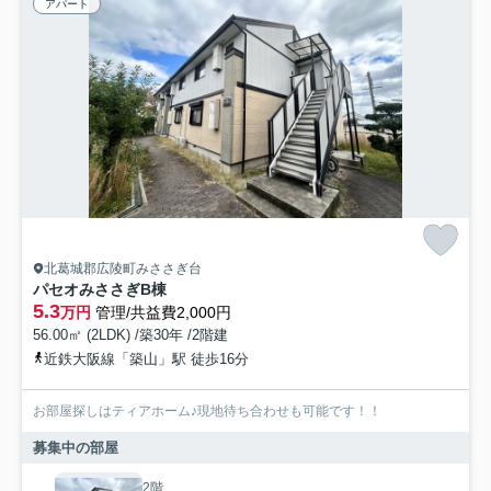
アパート
北葛城郡広陵町みささぎ台
パセオみささぎB棟
5.3
万円
管理/共益費2,000円
56.00㎡ (2LDK) /築30年 /2階建
近鉄大阪線「築山」駅 徒歩16分
お部屋探しはティアホーム♪現地待ち合わせも可能です！！
募集中の部屋
2階