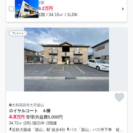
1階
6.2万円
1階 / 34.15㎡ / 1LDK
アパート
大和高田市大字築山
ロイヤルコート Ａ棟
4.8
万円
管理/共益費5,000円
34.72㎡ (1R) /築21年 /2階建
近鉄大阪線「築山」駅 徒歩4分
バス「築山」バス停下車 徒歩5分