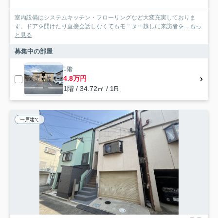
室内設備はシステムキッチン・フローリングなど大変充実しておりま
す。ドアを開けたり直接会話しなくてもモニター越しに来訪者を...
もっ
と見る
募集中の部屋
1階
4.8万円
1階 / 34.72㎡ / 1R
一戸建て