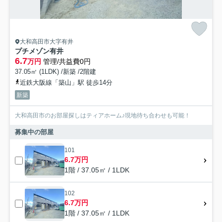
大和高田市大字有井
プチメゾン有井
6.7
万円
管理/共益費0円
37.05㎡ (1LDK) /新築 /2階建
近鉄大阪線「築山」駅 徒歩14分
新築
大和高田市のお部屋探しはティアホーム♪現地待ち合わせも可能！
募集中の部屋
101
6.7万円
1階 / 37.05㎡ / 1LDK
102
6.7万円
1階 / 37.05㎡ / 1LDK