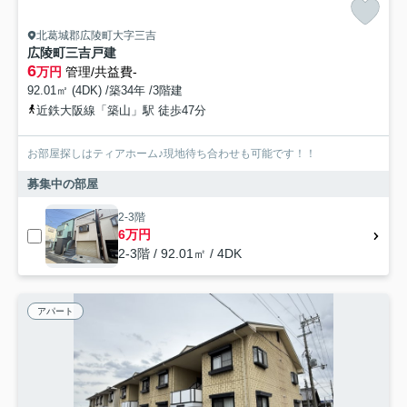
北葛城郡広陵町大字三吉
広陵町三吉戸建
6
万円
管理/共益費-
92.01㎡ (4DK) /築34年 /3階建
近鉄大阪線「築山」駅 徒歩47分
お部屋探しはティアホーム♪現地待ち合わせも可能です！！
募集中の部屋
2-3階
6万円
2-3階 / 92.01㎡ / 4DK
アパート