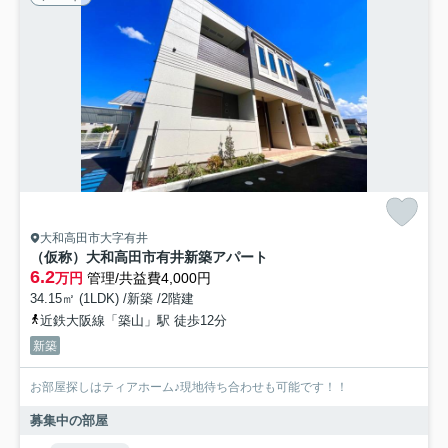
大和高田市大字有井
（仮称）大和高田市有井新築アパート
6.2
万円
管理/共益費4,000円
34.15㎡ (1LDK) /新築 /2階建
近鉄大阪線「築山」駅 徒歩12分
新築
お部屋探しはティアホーム♪現地待ち合わせも可能です！！
募集中の部屋