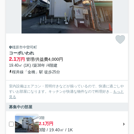
橿原市中曽司町
コーポいわれ
2.1
万円
管理/共益費4,000円
19.40㎡ (1K) /築38年 /4階建
桜井線「金橋」駅 徒歩25分
室内設備はエアコン・照明付きなどが揃っているので、快適に過ごしや
すいお部屋になります。キッチンが快適な物件なので料理好き...
もっと
見る
募集中の部屋
3階
2.1万円
3階 / 19.40㎡ / 1K