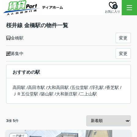
0
お気に入り
桜井線 金橋駅の物件一覧
金橋駅
変更
募集中
変更
おすすめの駅
高田駅
/
高田市駅
/
大和高田駅
/
五位堂駅
/
浮孔駅
/
香芝駅
/
ＪＲ五位堂駅
/
築山駅
/
大和新庄駅
/
二上山駅
3
棟
5
件
一戸建て