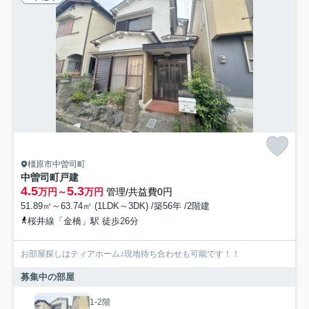
橿原市中曽司町
中曽司町戸建
4.5
5.3
万円～
万円
管理/共益費0円
51.89㎡～63.74㎡ (1LDK～3DK) /築56年 /2階建
桜井線「金橋」駅 徒歩26分
お部屋探しはティアホーム♪現地待ち合わせも可能です！！
募集中の部屋
1-2階