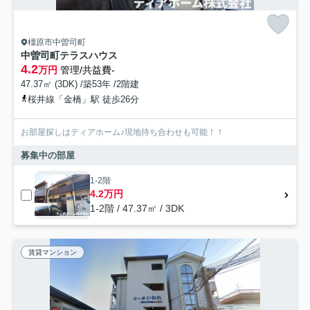
橿原市中曽司町
中曽司町テラスハウス
4.2
万円
管理/共益費-
47.37㎡ (3DK) /築53年 /2階建
桜井線「金橋」駅 徒歩26分
お部屋探しはティアホーム♪現地待ち合わせも可能！！
募集中の部屋
1-2階
4.2万円
1-2階 / 47.37㎡ / 3DK
賃貸マンション